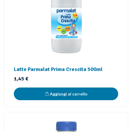
Latte Parmalat Prima Crescita 500ml
Prezzo
1,45 €
Aggiungi al carrello