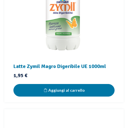
Latte Zymil Magro Digeribile UE 1000ml
Prezzo
1,95 €
Aggiungi al carrello