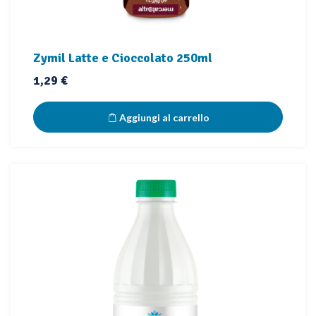
Zymil Latte e Cioccolato 250ml
Prezzo
1,29 €
Aggiungi al carrello