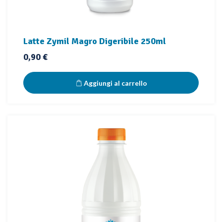
Latte Zymil Magro Digeribile 250ml
Prezzo
0,90 €
Aggiungi al carrello