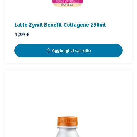
Latte Zymil Benefit Collagene 250ml
Prezzo
1,39 €
Aggiungi al carrello