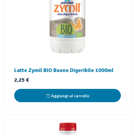
Latte Zymil BIO Buono Digeribile 1000ml
Prezzo
2,25 €
Aggiungi al carrello