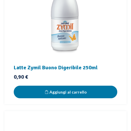
Latte Zymil Buono Digeribile 250ml
Prezzo
0,90 €
Aggiungi al carrello