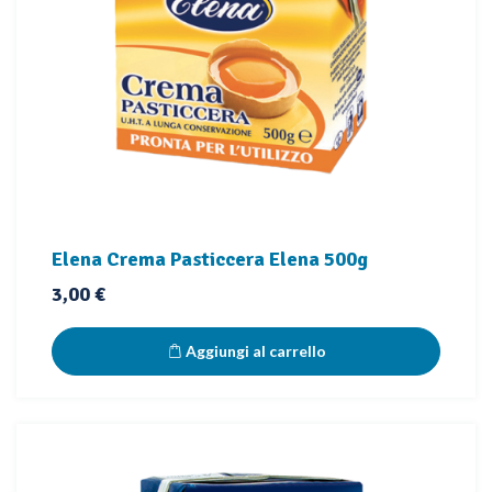
Elena Crema Pasticcera Elena 500g
Prezzo
3,00 €
Aggiungi al carrello