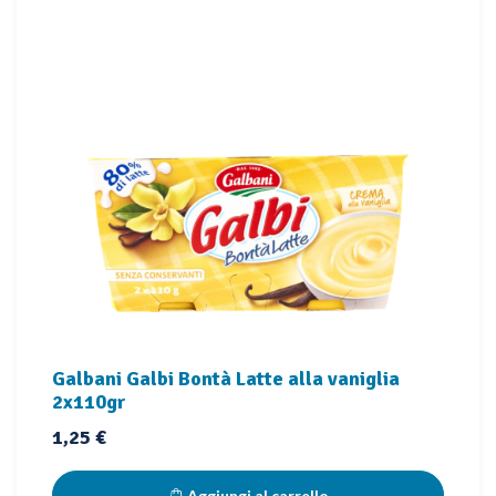
Galbani Galbi Bontà Latte alla vaniglia
2x110gr
Prezzo
1,25 €
Aggiungi al carrello