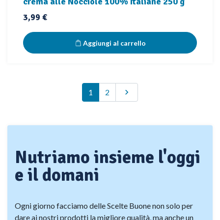
crema alle Nocciole 100% Italiane 250 g
Prezzo
3,99 €
Aggiungi al carrello
Successivo
1
2

Nutriamo insieme l'oggi
e il domani
Ogni giorno facciamo delle Scelte Buone non solo per
dare ai nostri prodotti la migliore qualità, ma anche un