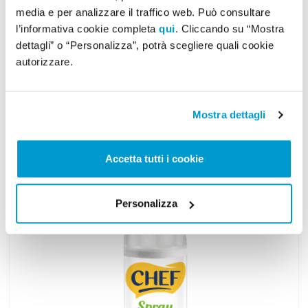
media e per analizzare il traffico web. Può consultare
l’informativa cookie completa
qui
. Cliccando su “Mostra
dettagli” o “Personalizza”, potrà scegliere quali cookie
Chef da Montare 500ml
autorizzare.
Prezzo
2,39 €
Mostra dettagli
Aggiungi al carrello
Accetta tutti i cookie
Personalizza