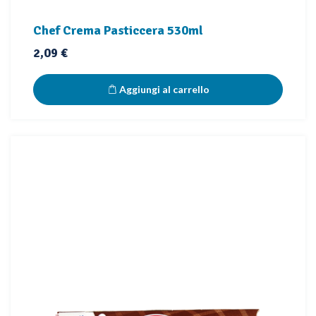
Chef Crema Pasticcera 530ml
Prezzo
2,09 €
Aggiungi al carrello