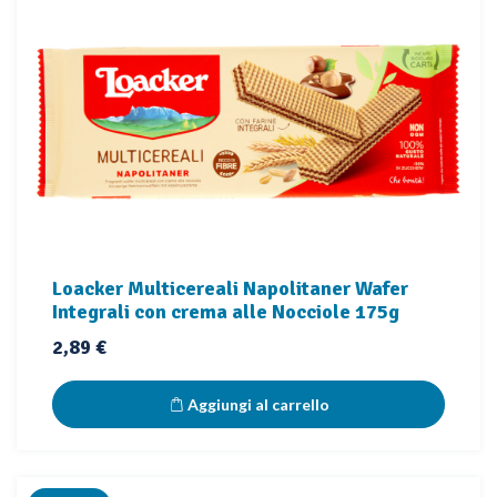
Loacker Multicereali Napolitaner Wafer
Integrali con crema alle Nocciole 175g
Prezzo
2,89 €
Aggiungi al carrello