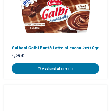
Galbani Galbi Bontà Latte al cacao 2x110gr
Prezzo
1,25 €
Aggiungi al carrello