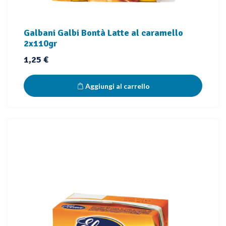
Galbani Galbi Bontà Latte al caramello
2x110gr
Prezzo
1,25 €
Aggiungi al carrello