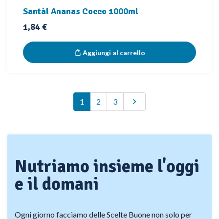
Santàl Ananas Cocco 1000ml
Prezzo
1,84 €
Aggiungi al carrello
Successivo
1
2
3

Nutriamo insieme l'oggi
e il domani
Ogni giorno facciamo delle Scelte Buone non solo per