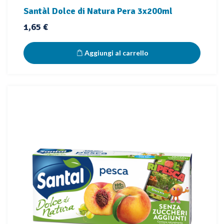
Santàl Dolce di Natura Pera 3x200ml
Prezzo
1,65 €
Aggiungi al carrello