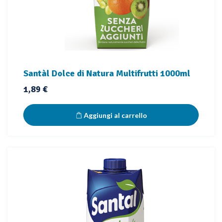
Santàl Dolce di Natura Multifrutti 1000ml
Prezzo
1,89 €
Aggiungi al carrello