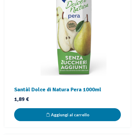
Santàl Dolce di Natura Pera 1000ml
Prezzo
1,89 €
Aggiungi al carrello