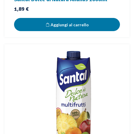
Prezzo
1,89 €
Aggiungi al carrello