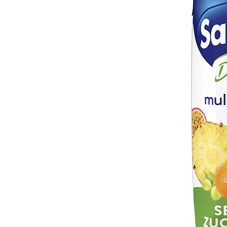
DOLCI E DESSERT
ZYMIL
FORMAGGI
PASTA
CAFFÈ
RISO
VEDI TUTTI