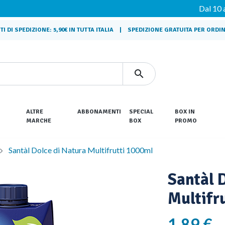
Dal 10 agosto ci pr
DI SPEDIZIONE: 5,90€ IN TUTTA ITALIA | SPEDIZIONE GRATUITA PER ORDINI

ALTRE
ABBONAMENTI
SPECIAL
BOX IN
MARCHE
BOX
PROMO
BORBONE
Santàl Dolce di Natura Multifrutti 1000ml
FINI
LI
MASTRI PASTAI BETTINI
Santàl 
PINSAMI
Multifr
RIZZOLI
LOACKER
1,89 €