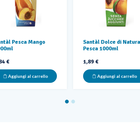
ntàl Pesca Mango
Santàl Dolce di Natur
000ml
Pesca 1000ml
ezzo
Prezzo
84 €
1,89 €
Aggiungi al carrello
Aggiungi al carrello