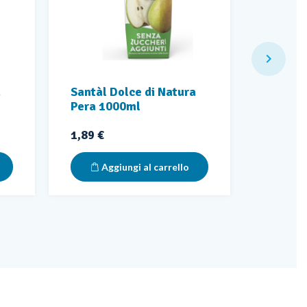

a
Santàl Dolce di Natura
Santàl 
Pera 1000ml
Ananas
Prezzo
Prezzo
1,89 €
1,89 €
Aggiungi al carrello
Ag