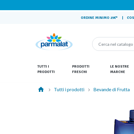
ORDINE MINIMO 25€* | COSTI 
TUTTI I
PRODOTTI
LE NOSTRE
PRODOTTI
FRESCHI
MARCHE
LATTE
CHEF
home
Tutti i prodotti
Bevande di Frutta
LATTE PER RAGAZZI
GALBANI
PANNA
NUOVA CASTEL
BESCIAMELLA
PARMALAT
BEVANDE DI FRUTTA
PRÉSIDENT
SALUMI
SANTAL