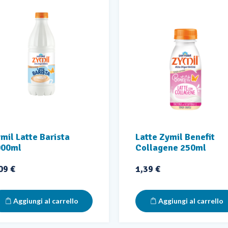
mil Latte Barista
Latte Zymil Benefit
000ml
Collagene 250ml
ezzo
Prezzo
09 €
1,39 €
Aggiungi al carrello
Aggiungi al carrello