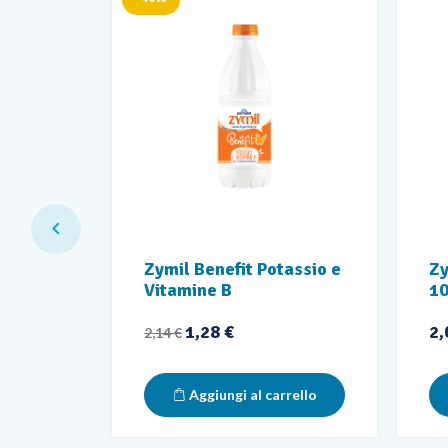

o
Zymil Benefit Potassio e
Zy
Vitamine B
1
Prezzo base
Prezzo
Pr
1,28 €
2,
2,14 €
rello
Aggiungi al carrello