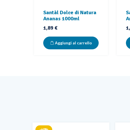
Santàl Dolce di Natura
S
Ananas 1000ml
A
Prezzo
P
1,89 €
1
Aggiungi al carrello
-40%