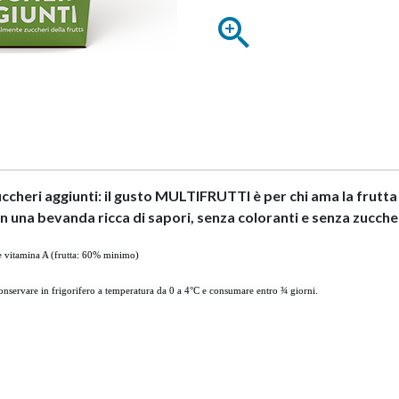

cheri aggiunti: i
l gusto MULTIFRUTTI è per chi ama la frutta
 in una bevanda ricca di sapori, senza coloranti e senza zuccher
 e vitamina A (frutta: 60% minimo)
conservare in frigorifero a temperatura da 0 a 4°C e consumare entro ¾ giorni.