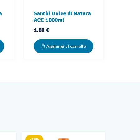
a
Santàl Dolce di Natura
ACE 1000ml
Prezzo
1,89 €
Aggiungi al carrello
-38%