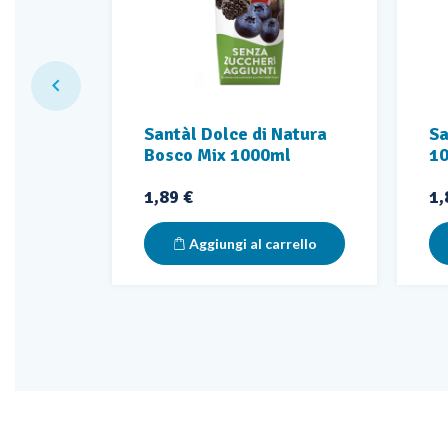

Natura
Santàl Dolce di Natura
Sa
000ml
Bosco Mix 1000ml
1
Prezzo
Pr
1,89 €
1,
rello
Aggiungi al carrello