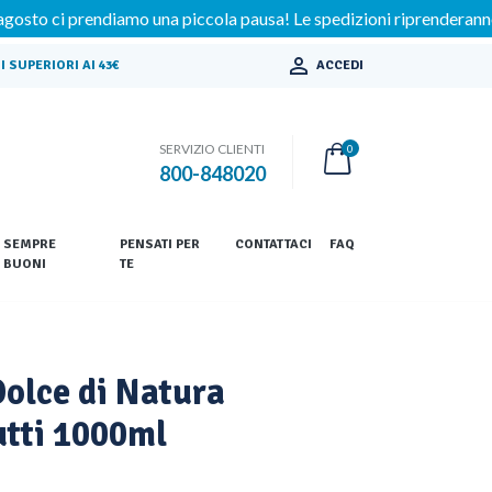
endiamo una piccola pausa! Le spedizioni riprenderanno regolarmen

 SUPERIORI AI 43€
ACCEDI
SERVIZIO CLIENTI
0
800-848020
SEMPRE
PENSATI PER
CONTATTACI
FAQ
BUONI
TE
Dolce di Natura
utti 1000ml