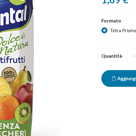
RISO GALLO
FUMARA
Formato
NEGRONI
Tetra Prism
Quantità
-
Aggiungi