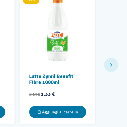

Latte Zymil Benefit
Latte 
Fibre 1000ml
500ml
Prezzo base
Prezzo
Prezzo
1,33 €
0,85 €
2,14 €
Aggiungi al carrello
Ag