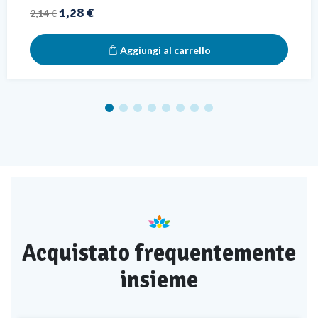
Prezzo base
Prezzo
1,28 €
2,14 €
Aggiungi al carrello
Acquistato frequentemente
insieme