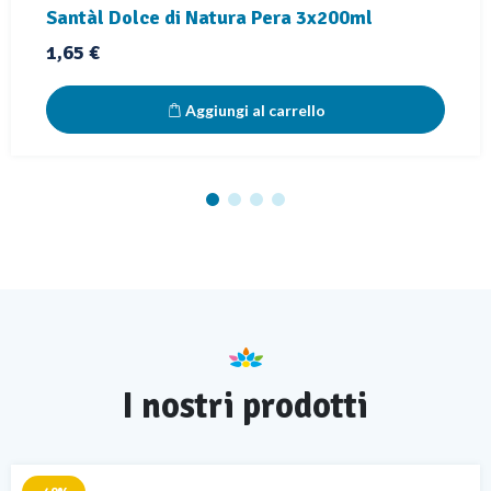
Santàl Dolce di Natura Pera 3x200ml
Prezzo
1,65 €
Aggiungi al carrello
I nostri prodotti