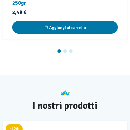
250gr
Prezzo
2,49 €
Aggiungi al carrello
I nostri prodotti
-40%