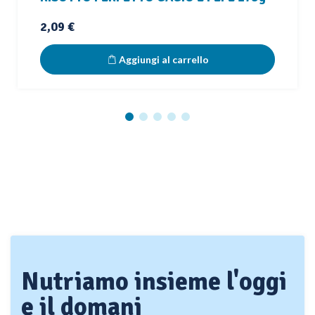
Prezzo
2,09 €
Aggiungi al carrello
Nutriamo insieme l'oggi
e il domani